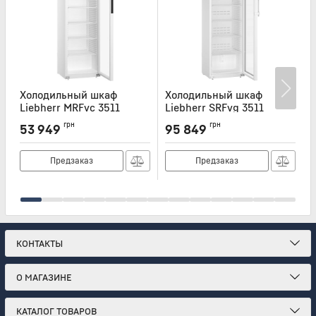
Холодильный шкаф
Холодильный шкаф
Liebherr MRFvc 3511
Liebherr SRFvg 3511
L
Артикул:
MRFVC3511
Артикул:
SRFVG3511
А
грн
грн
53 949
95 849
Предзаказ
Предзаказ
КОНТАКТЫ
О МАГАЗИНЕ
КАТАЛОГ ТОВАРОВ