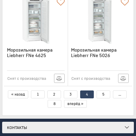
Морозильная камера
Морозильная камера
Liebherr FNe 4625
Liebherr FNe 5026
Артикул:
FNE4625
Артикул:
FNE5026
Снят с производства
Снят с производства
« назад
1
2
3
4
5
...
8
вперёд »
КОНТАКТЫ