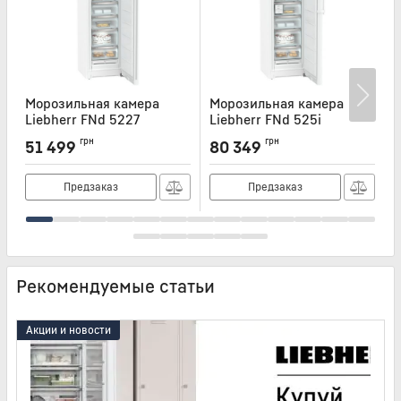
Морозильная камера
Морозильная камера
Liebherr FNd 5227
Liebherr FNd 525i
L
Артикул:
FND5227
Артикул:
FND525I
А
грн
грн
51 499
80 349
Предзаказ
Предзаказ
Рекомендуемые статьи
Акции и новости