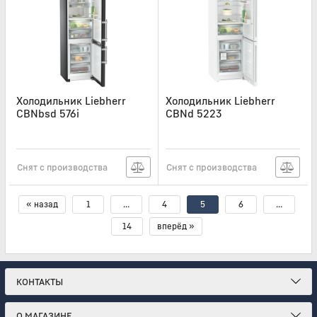
Холодильник Liebherr
Холодильник Liebherr
CBNbsd 576i
CBNd 5223
Артикул:
CBNBSD576I
Артикул:
CBND5223
Снят с производства
Снят с производства
« назад
1
...
4
5
6
...
14
вперёд »
КОНТАКТЫ
О МАГАЗИНЕ