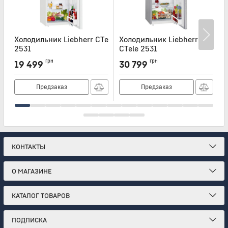
Холодильник Liebherr CTe
Холодильник Liebherr
Х
2531
CTele 2531
K
Артикул:
CTE2531
Артикул:
CTELE2531
А
грн
грн
19 499
30 799
Предзаказ
Предзаказ
КОНТАКТЫ
О МАГАЗИНЕ
КАТАЛОГ ТОВАРОВ
ПОДПИСКА