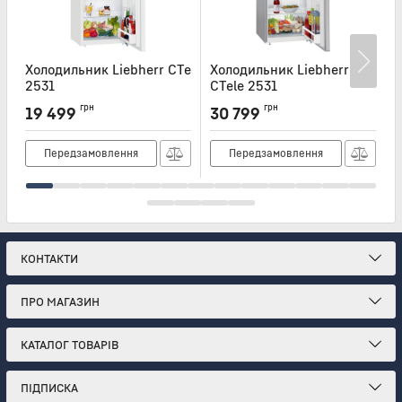
Холодильник Liebherr CTe
Холодильник Liebherr
Х
2531
CTele 2531
K
Артикул:
CTE2531
Артикул:
CTELE2531
А
грн
грн
19 499
30 799
Передзамовлення
Передзамовлення
КОНТАКТИ
ПРО МАГАЗИН
КАТАЛОГ ТОВАРІВ
ПІДПИСКА