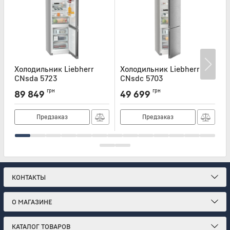
Холодильник Liebherr
Холодильник Liebherr
Х
CNsda 5723
CNsdc 5703
Артикул:
CNSDA5723
Артикул:
CNSDC5703
А
грн
грн
89 849
49 699
Предзаказ
Предзаказ
КОНТАКТЫ
О МАГАЗИНЕ
КАТАЛОГ ТОВАРОВ