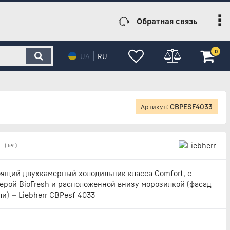
Обратная связь
0
UA
RU
CBPESF4033
Артикул:
(
59
)
ящий двухкамерный холодильник класса Comfort, с
ерой BioFresh и расположенной внизу морозилкой (фасад
и) — Liebherr CBPesf 4033