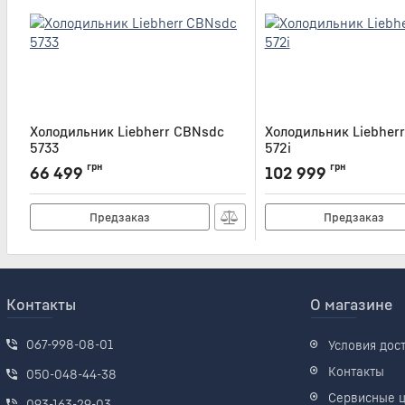
Холодильник Liebherr CBNsdc
Холодильник Liebher
5733
572i
Артикул:
CBNSDC5733
Артикул:
CBNSDA572I
грн
грн
66 499
102 999
Предзаказ
Предзаказ
Контакты
О магазине
067-998-08-01
Условия дос
Контакты
050-048-44-38
Сервисные 
093-163-29-03