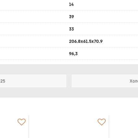
14
39
33
206.8x61.5x70.9
96,3
425
Хол