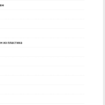
еем
м из пластика