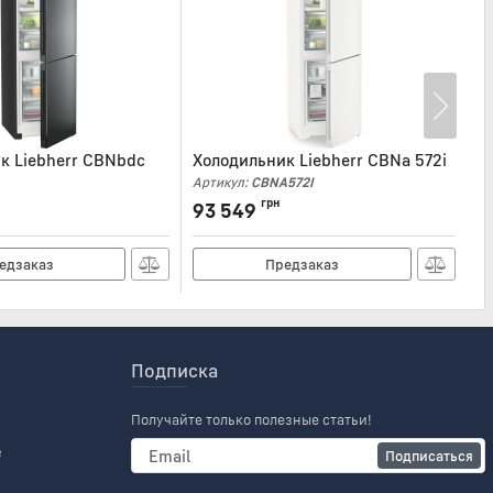
к Liebherr CBNbdc
Холодильник Liebherr CBNa 572i
Х
5
Артикул:
CBNA572I
DC5733
Ар
грн
93 549
1
едзаказ
Предзаказ
Подписка
Получайте только полезные статьи!
е
Подписаться
и