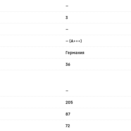
—
3
—
— (A+++)
Германия
36
—
205
87
72