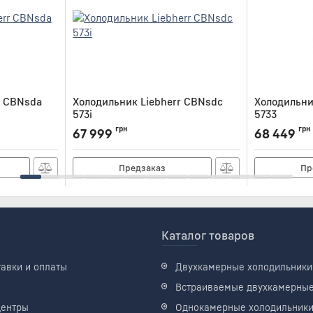
r CBNsda
Холодильник Liebherr CBNsdc
Холодильни
573i
5733
Артикул:
CBNSDC573I
Артикул:
CBNB
грн
грн
67 999
68 449
Предзаказ
Пр
Каталог товаров
тавки и оплаты
Двухкамерные холодильники
Встраиваемые двухкамерны
центры
Однокамерные холодильник