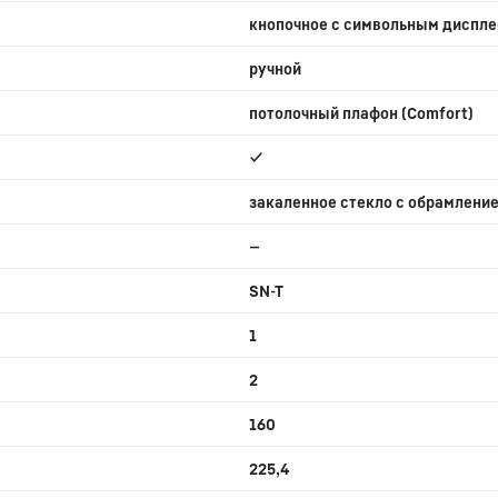
кнопочное с символьным диспл
ручной
потолочный плафон (Comfort)
✔
закаленное стекло с обрамление
—
SN-T
1
2
160
225,4