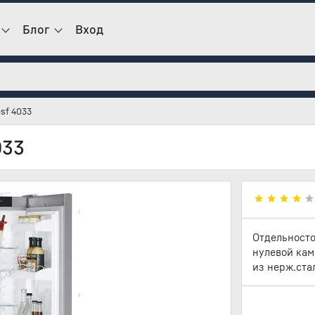
Блог
Вход
sf 4033
033
Отдельносто
нулевой кам
из нерж.стал