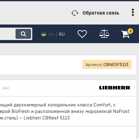
Обратная связь
0
UA
RU
CBNESF5113
Артикул:
(
4
)
ящий двухкамерный холодильник класса Comfort, с
ерой BioFresh и расположенной внизу морозилкой NoFrost
ж.сталь) — Liebherr CBNesf 5113