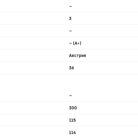
—
3
—
— (A+)
Австрия
36
—
300
115
114