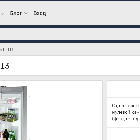
Блог
Вход
sf 5113
113
Отдельносто
нулевой кам
(фасад - нер