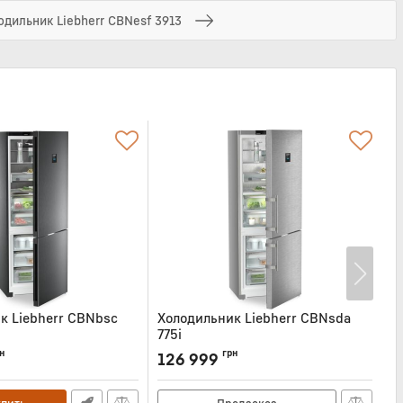
одильник Liebherr CBNesf 3913
к Liebherr CBNbsc
Холодильник Liebherr CBNsda
Х
775i
Ар
SC778I
Артикул:
CBNSDA775I
н
грн
126 999
1