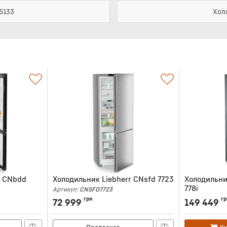
5133
Хол
r CNbdd
Холодильник Liebherr CNsfd 7723
Холодильни
778i
Артикул:
CNSFD7723
Артикул:
CBNB
грн
гр
72 999
149 449