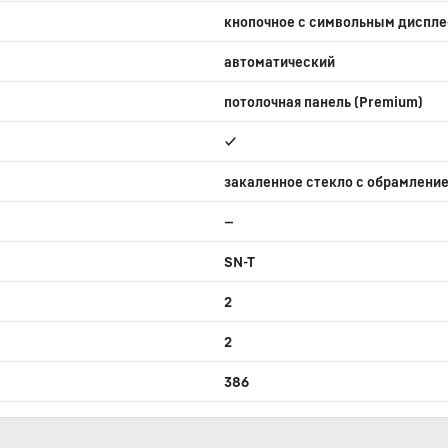
кнопочное с символьным диспл
автоматический
потолочная панель (Premium)
✔
закаленное стекло с обрамление
—
SN-T
2
2
386