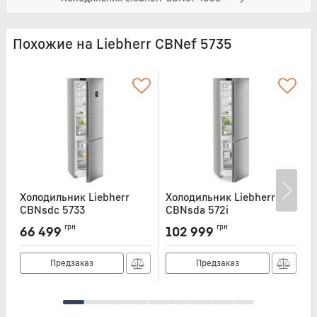
Похожие на Liebherr CBNef 5735
Холодильник Liebherr
Холодильник Liebherr
Х
CBNsdc 5733
CBNsda 572i
C
Артикул:
CBNSDC5733
Артикул:
CBNSDA572I
А
грн
грн
66 499
102 999
Предзаказ
Предзаказ