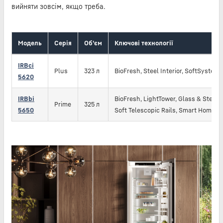
вийняти зовсім, якщо треба.
Модель
Серія
Об'єм
Ключові технології
IRBci
Plus
323 л
BioFresh, Steel Interior, SoftSystem
5620
IRBbi
BioFresh, LightTower, Glass & Steel In
Prime
325 л
5650
Soft Telescopic Rails, Smart Home