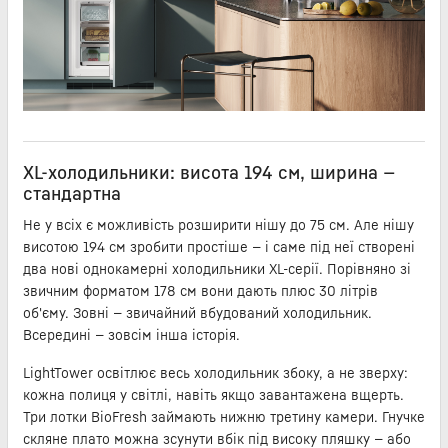
XL-холодильники: висота 194 см, ширина —
стандартна
Не у всіх є можливість розширити нішу до 75 см. Але нішу
висотою 194 см зробити простіше — і саме під неї створені
два нові однокамерні холодильники XL-серії. Порівняно зі
звичним форматом 178 см вони дають плюс 30 літрів
об'єму. Зовні — звичайний вбудований холодильник.
Всередині — зовсім інша історія.
LightTower освітлює весь холодильник збоку, а не зверху:
кожна полиця у світлі, навіть якщо завантажена вщерть.
Три лотки BioFresh займають нижню третину камери. Гнучке
скляне плато можна зсунути вбік під високу пляшку — або