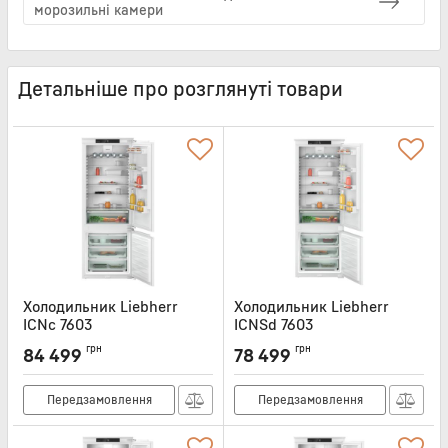
морозильні камери
Детальніше про розглянуті товари
Холодильник Liebherr
Холодильник Liebherr
ICNc 7603
ICNSd 7603
Артикул:
ICNC7603
Артикул:
ICNSD7603
грн
грн
84 499
78 499
Передзамовлення
Передзамовлення