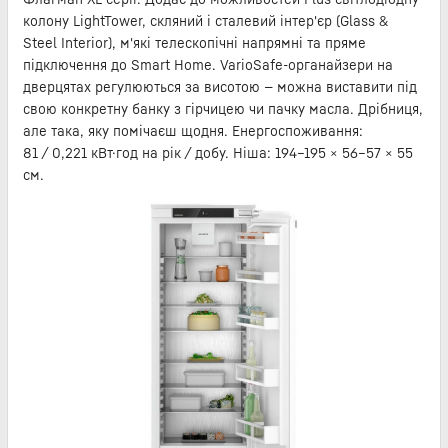
колону LightTower, скляний і сталевий інтер'єр (Glass &
Steel Interior), м'які телескопічні напрямні та пряме
підключення до Smart Home. VarioSafe-органайзери на
дверцятах регулюються за висотою — можна виставити під
свою конкретну банку з гірчицею чи пачку масла. Дрібниця,
але така, яку помічаєш щодня. Енергоспоживання:
81 / 0,221 кВт·год на рік / добу. Ніша: 194–195 × 56–57 × 55
см.