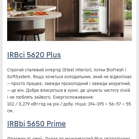
IRBci 5620 Plus
Строгий сталевий інтер'єр (Steel Interior), лотки BioFresh і
SoftSystem. Якщо хочеться холодильник, який не відволікає
— просто працює, завжди прохолодний і завжди акуратний,
— це він. Добре вписується в кухні, де цінують чистоту ліній
і не люблять зайвого. Енергоспоживання:
102 / 0,279 кВт·год на рік / добу. Ніша: 194–195 × 56–57 × 55
см.
IRBbi 5650 Prime
Флагман XL-серії. Додає до можливостей Plus світлодіодну