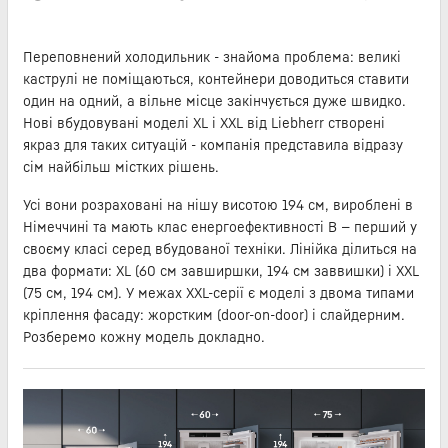
Переповнений холодильник - знайома проблема: великі
каструлі не поміщаються, контейнери доводиться ставити
один на одний, а вільне місце закінчується дуже швидко.
Нові вбудовувані моделі XL і XXL від Liebherr створені
якраз для таких ситуацій - компанія представила відразу
сім найбільш містких рішень.
Усі вони розраховані на нішу висотою 194 см, вироблені в
Німеччині та мають клас енергоефективності B — перший у
своєму класі серед вбудованої техніки. Лінійка ділиться на
два формати: XL (60 см завширшки, 194 см заввишки) і XXL
(75 см, 194 см). У межах XXL-серії є моделі з двома типами
кріплення фасаду: жорстким (door-on-door) і слайдерним.
Розберемо кожну модель докладно.