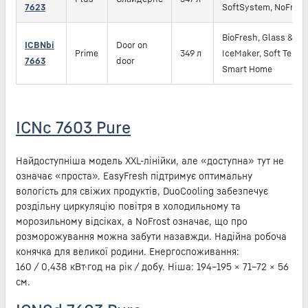
7623
SoftSystem, NoFrost
BioFresh, Glass & Stee
ICBNbi
Door on
Prime
349 л
IceMaker, Soft Telesc
7663
door
Smart Home
ICNc 7603 Pure
Найдоступніша модель XXL-лінійки, але «доступна» тут не
означає «проста». EasyFresh підтримує оптимальну
вологість для свіжих продуктів, DuoCooling забезпечує
роздільну циркуляцію повітря в холодильному та
морозильному відсіках, а NoFrost означає, що про
розморожування можна забути назавжди. Надійна робоча
конячка для великої родини. Енергоспоживання:
160 / 0,438 кВт·год на рік / добу. Ніша: 194–195 × 71–72 × 56
см.