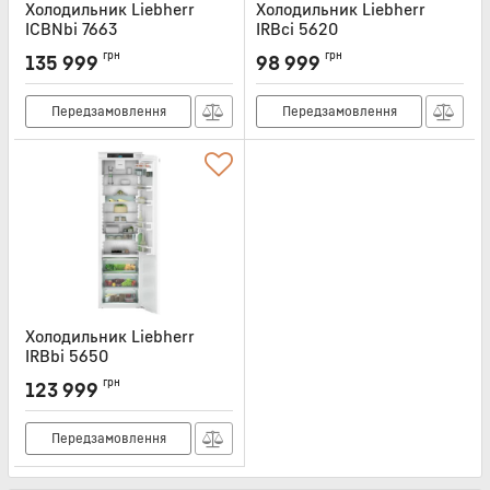
Холодильник Liebherr
Холодильник Liebherr
ICBNbi 7663
IRBci 5620
Артикул:
ICBNBI7663
Артикул:
IRBCI5620
грн
грн
135 999
98 999
Передзамовлення
Передзамовлення
Холодильник Liebherr
IRBbi 5650
Артикул:
IRBBI5650
грн
123 999
Передзамовлення