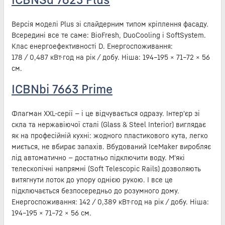
Версія моделі Plus зі слайдерним типом кріплення фасаду.
Всередині все те саме: BioFresh, DuoCooling і SoftSystem.
Клас енергоефективності D. Енергоспоживання:
178 / 0,487 кВт·год на рік / добу. Ніша: 194–195 × 71–72 × 56
см.
ICBNbi 7663 Prime
Флагман XXL-серії — і це відчувається одразу. Інтер'єр зі
скла та нержавіючої сталі (Glass & Steel Interior) виглядає
як на професійній кухні: жодного пластикового кута, легко
миється, не вбирає запахів. Вбудований IceMaker виробляє
лід автоматично — достатньо підключити воду. М'які
телескопічні напрямні (Soft Telescopic Rails) дозволяють
витягнути лоток до упору однією рукою. І все це
підключається безпосередньо до розумного дому.
Енергоспоживання: 142 / 0,389 кВт·год на рік / добу. Ніша:
194–195 × 71–72 × 56 см.