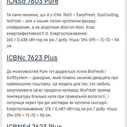
ICNSd 7603 Pure
Та сама начинка, що й у ICNc 7603 — EasyFresh, DuoCooling,
NoFrost — але з іншим типом кріплення фасаду:
слайдерним, а не жорстким door-on-door. Клас
енергоефективності D. Енергоспоживання:
160 / 0,438 кВт·год на рік / добу. Ніша: 194–195 × 71–72 × 56
см.
ICBNc 7623 Plus
До можливостей Pure тут додаються лотки BioFresh і
SoftSystem — доводчик, який плавно зачиняє дверцята при
найменшому поштовху. Це модель для тих, хто любить
закуповувати свіжі продукти наперед: BioFresh тримає
температуру близько нуля при правильній вологості, і
полуниця через три дні виглядає як куплена сьогодні.
Енергоспоживання: 178 / 0,487 кВт·год на рік / добу. Ніша:
194–195 × 71–72 × 56 см.
ICBNSd 7623 Plus