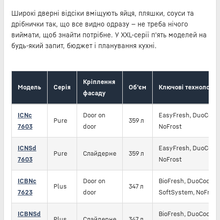
Широкі дверні відсіки вміщують яйця, пляшки, соуси та
дрібнички так, що все видно одразу — не треба нічого
виймати, щоб знайти потрібне. У XXL-серії п'ять моделей на
будь-який запит, бюджет і планування кухні.
Кріплення
Модель
Серія
Об'єм
Ключові технології
фасаду
ICNc
Door on
EasyFresh, DuoCooli
Pure
359 л
7603
door
NoFrost
ICNSd
EasyFresh, DuoCooli
Pure
Слайдерне
359 л
7603
NoFrost
ICBNc
Door on
BioFresh, DuoCooling
Plus
347 л
7623
door
SoftSystem, NoFrost
ICBNSd
BioFresh, DuoCooling
Plus
Слайдерне
347 л