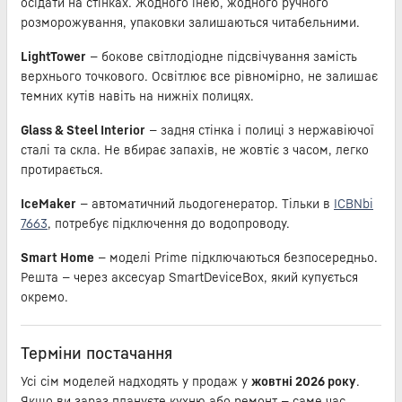
осідати на стінках. Жодного інею, жодного ручного
розморожування, упаковки залишаються читабельними.
LightTower
— бокове світлодіодне підсвічування замість
верхнього точкового. Освітлює все рівномірно, не залишає
темних кутів навіть на нижніх полицях.
Glass & Steel Interior
— задня стінка і полиці з нержавіючої
сталі та скла. Не вбирає запахів, не жовтіє з часом, легко
протирається.
IceMaker
— автоматичний льодогенератор. Тільки в
ICBNbi
7663
, потребує підключення до водопроводу.
Smart Home
— моделі Prime підключаються безпосередньо.
Решта — через аксесуар SmartDeviceBox, який купується
окремо.
Терміни постачання
Усі сім моделей надходять у продаж у
жовтні 2026 року
.
Якщо ви зараз плануєте кухню або ремонт — саме час