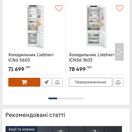
Холодильник Liebherr
Холодильник Liebherr
Х
ICNd 5603
ICNSd 7603
I
Артикул:
ICND5603
Артикул:
ICNSD7603
А
грн
грн
71 699
78 499
Передзамовлення
Рекомендовані статті
Акції та новини