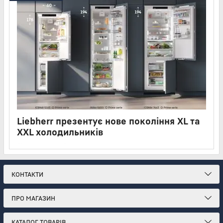
Liebherr презентує нове покоління XL та
XXL холодильників
14 06 2026
15 хвилин
Liebherr розширює лінійку вбудованої техніки відразу сімома
новими моделями формату XL і XXL
КОНТАКТИ
ПРО МАГАЗИН
КАТАЛОГ ТОВАРІВ