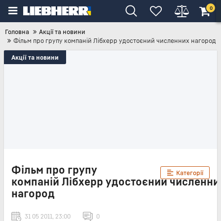
0
Головна
Акції та новини
Фільм про групу компаній Лібхерр удостоєний численних нагород
Акції та новини
Фільм про групу
Категорії
компаній Лібхерр удостоєний численни
нагород
31 05 2011, 23:00
0