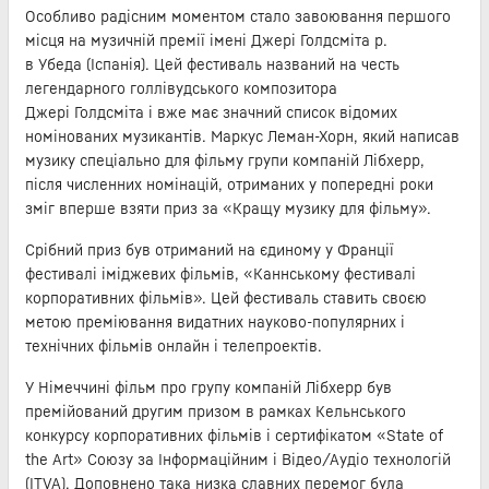
Особливо радісним моментом стало завоювання першого
місця на музичній премії імені Джері Голдсміта р.
в Убеда (Іспанія). Цей фестиваль названий на честь
легендарного голлівудського композитора
Джері Голдсміта і вже має значний список відомих
номінованих музикантів. Маркус Леман-Хорн, який написав
музику спеціально для фільму групи компаній Лібхерр,
після численних номінацій, отриманих у попередні роки
зміг вперше взяти приз за «Кращу музику для фільму».
Срібний приз був отриманий на єдиному у Франції
фестивалі іміджевих фільмів, «Каннському фестивалі
корпоративних фільмів». Цей фестиваль ставить своєю
метою преміювання видатних науково-популярних і
технічних фільмів онлайн і телепроектів.
У Німеччині фільм про групу компаній Лібхерр був
премійований другим призом в рамках Кельнського
конкурсу корпоративних фільмів і сертифікатом «State of
the Art» Союзу за Інформаційним і Відео/Аудіо технологій
(ITVA). Доповнено така низка славних перемог була