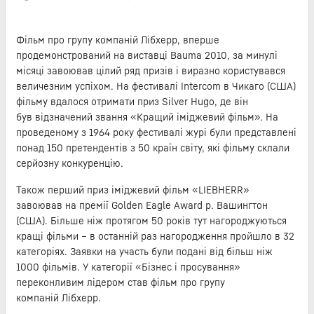
Фільм про групу компаній Лібхерр, вперше
продемонстрований на виставці Bauma 2010, за минулі
місяці завоював цілий ряд призів і виразно користувався
величезним успіхом. На фестивалі Intercom в Чикаго (США)
фільму вдалося отримати приз Silver Hugo, де він
був відзначений звання «Кращий іміджевий фільм». На
проведеному з 1964 року фестивалі журі були представлені
понад 150 претендентів з 50 країн світу, які фільму склали
серйозну конкуренцію.
Також перший приз іміджевий фільм «LIEBHERR»
завоював на премії Golden Eagle Award р. Вашингтон
(США). Більше ніж протягом 50 років тут нагороджуються
кращі фільми – в останній раз нагородження пройшло в 32
категоріях. Заявки на участь були подані від більш ніж
1000 фільмів. У категорії «Бізнес і просування»
переконливим лідером став фільм про групу
компаній Лібхерр.