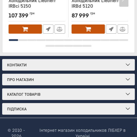
Холодильник Liebherr
Холодильник Liebherr
Х
IRBci 5150
IRBd 5120
I
Артикул:
IRBCI5150
Артикул:
IRBD5120
А
грн
грн
107 399
87 999
КОНТАКТИ
ПРО МАГАЗИН
КАТАЛОГ ТОВАРІВ
ПІДПИСКА
© 2010 -
Інтернет магазин холодильников ЛІБХЕР в
2026
Україні