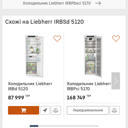
Холодильник Liebherr IRBPbsci 5170
Схожі на Liebherr IRBSd 5120
Холодильник Liebherr
Холодильник Liebherr
Х
IRBd 5120
IRBPci 5170
I
Артикул:
IRBD5120
Артикул:
IRBPCI5170
А
грн
грн
87 999
168 749
Передзамовлення