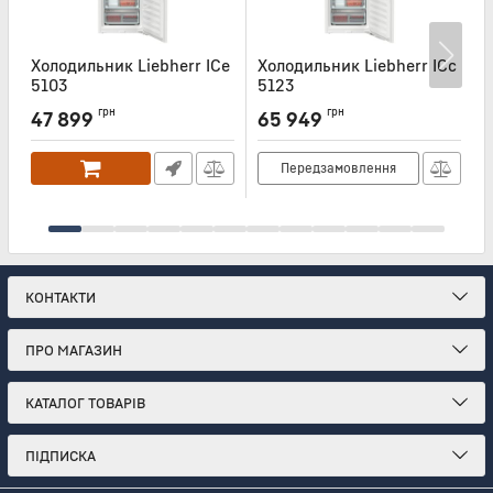
Холодильник Liebherr ICe
Холодильник Liebherr ICc
Х
5103
5123
Артикул:
ICE5103
Артикул:
ICC5123
А
грн
грн
47 899
65 949
Передзамовлення
КОНТАКТИ
ПРО МАГАЗИН
КАТАЛОГ ТОВАРІВ
ПІДПИСКА