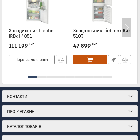
Холодильник Liebherr
Холодильник Liebherr ICe
Х
IRBdi 4851
5103
Артикул:
IRBDI4851
Артикул:
ICE5103
А
грн
грн
111 199
47 899
Передзамовлення
КОНТАКТИ
ПРО МАГАЗИН
КАТАЛОГ ТОВАРІВ