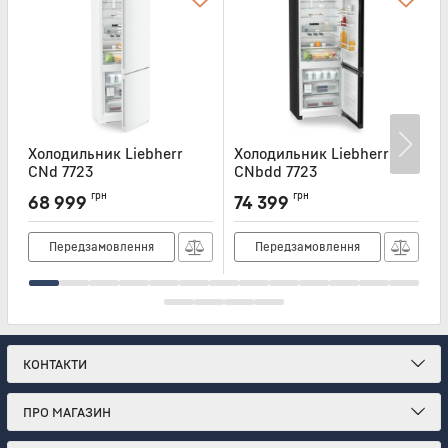
Холодильник Liebherr
Холодильник Liebherr
Х
CNd 7723
CNbdd 7723
C
Артикул:
CND7723
Артикул:
CNBDD7723
А
грн
грн
68 999
74 399
Передзамовлення
Передзамовлення
КОНТАКТИ
ПРО МАГАЗИН