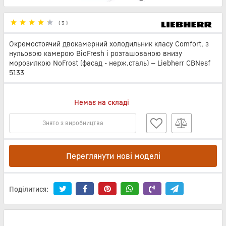
(
3
)
Окремостоячий двокамерний холодильник класу Comfort, з
нульовою камерою BioFresh і розташованою внизу
морозилкою NoFrost (фасад - нерж.сталь) — Liebherr CBNesf
5133
Немає на складі
Знято з виробництва
Переглянути нові моделі
Поділитися: