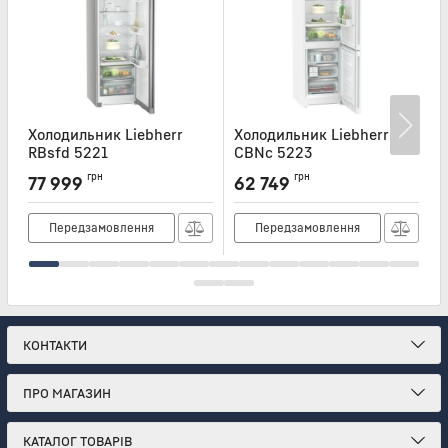
Холодильник Liebherr
Холодильник Liebherr
Х
RBsfd 5221
CBNc 5223
Артикул:
RBSFD5221
Артикул:
CBNC5223
А
грн
грн
77 999
62 749
Передзамовлення
Передзамовлення
КОНТАКТИ
ПРО МАГАЗИН
КАТАЛОГ ТОВАРІВ