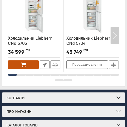
Холодильник Liebherr
Холодильник Liebherr
Х
CNd 5703
CNd 5704
Артикул:
CND5703
Артикул:
CND5704
А
грн
грн
34 599
45 749
Передзамовлення
КОНТАКТИ
ПРО МАГАЗИН
КАТАЛОГ ТОВАРІВ