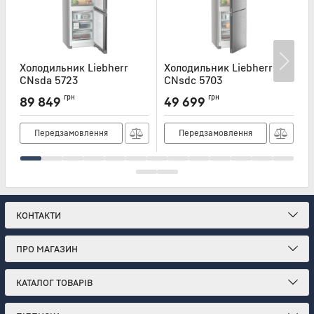
Холодильник Liebherr
Холодильник Liebherr
Х
CNsda 5723
CNsdc 5703
Артикул:
CNSDA5723
Артикул:
CNSDC5703
А
грн
грн
89 849
49 699
Передзамовлення
Передзамовлення
КОНТАКТИ
ПРО МАГАЗИН
КАТАЛОГ ТОВАРІВ