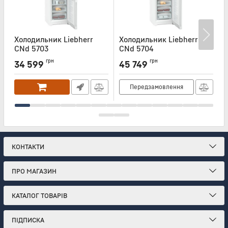
Холодильник Liebherr
Холодильник Liebherr
Х
CNd 5703
CNd 5704
Артикул:
CND5703
Артикул:
CND5704
А
грн
грн
34 599
45 749
Передзамовлення
КОНТАКТИ
ПРО МАГАЗИН
КАТАЛОГ ТОВАРІВ
ПІДПИСКА