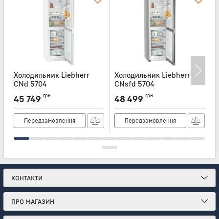
Холодильник Liebherr
Холодильник Liebherr
Х
CNd 5704
CNsfd 5704
Артикул:
CND5704
Артикул:
CNSFD5704
А
грн
грн
45 749
48 499
Передзамовлення
Передзамовлення
КОНТАКТИ
ПРО МАГАЗИН