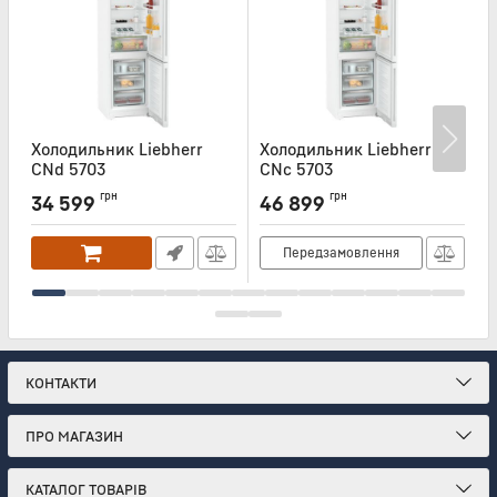
Холодильник Liebherr
Холодильник Liebherr
Х
CNd 5703
CNc 5703
Артикул:
CND5703
Артикул:
CNC5703
А
грн
грн
34 599
46 899
Передзамовлення
КОНТАКТИ
ПРО МАГАЗИН
КАТАЛОГ ТОВАРІВ