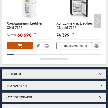
Холодильник Liebherr
Холодильник Liebherr
Х
CNd 7723
CNbdd 7723
C
Артикул:
CND7723
Артикул:
CNBDD7723
А
грн
грн
60 690
74 399
68 999
Передзамовлення
КОНТАКТИ
ПРО МАГАЗИН
КАТАЛОГ ТОВАРІВ