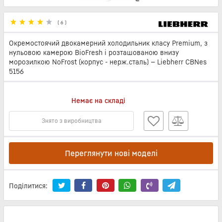
(
6
)
Окремостоячий двокамерний холодильник класу Premium, з
нульовою камерою BioFresh і розташованою внизу
морозилкою NoFrost (корпус - нерж.сталь) — Liebherr CBNes
5156
Немає на складі
Знято з виробництва
Переглянути нові моделі
Поділитися: