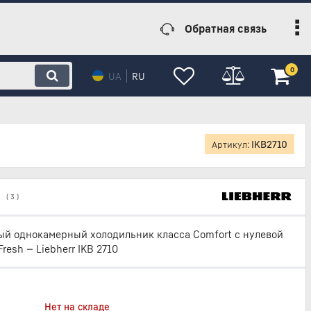
Обратная связь
0
UA
RU
IKB2710
Артикул:
(
3
)
й однокамерный холодильник класса Comfort с нулевой
resh — Liebherr IKB 2710
Нет на складе