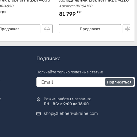
BBI4050
Артикул:
IRBC4120
грн
грн
81 799
Предзаказ
Предзаказ
Подписка
Получайте только полезные статьи!
е
Подписаться
и
е
Режим работы магазина:
ПН - ВС: с 9:00 до 18:00
shop@liebherr-ukraine.com