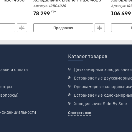
Артикул:
IRBC4020
Артикул:
IR
грн
78 299
106 499
Предзаказ
Каталог товаров
тавки и оплаты
Двухкамерные холодильники
Встраиваемые двухкамерны
центры
Однокамерные холодильник
 вопросы)
Встраиваемые однокамерны
Холодильники Side By Side
нфиденциальности
Смотреть все