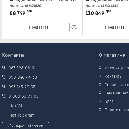
Артикул:
IRBC4520
Артикул:
IRBCI4550
грн
грн
88 749
110 849
Предзаказ
Предзаказ
Контакты
О магазине
067-998-08-01
Условия дос
Контакты
050-048-44-38
Сервисные 
093-163-29-03
FAQ (Частые
0-800-33-93-01
Блог
Чат Viber
Политика ко
Чат Telegram
Обратный звонок