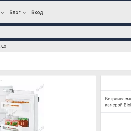
Блог
Вход
2710
Встраиваемы
камерой BioF