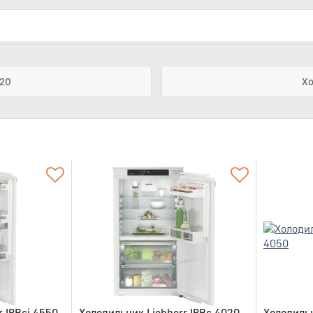
720
Хо
 IRBci 4550
Холодильник Liebherr IRBc 4020
Холодильн