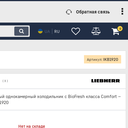
Обратная связь
0
UA
RU
IKB1920
Артикул:
(
3
)
й однокамерный холодильник с BioFresh класса Comfort —
 1920
Нет на складе