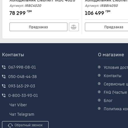
Артикул:
IRBC4020
Артикул:
IRBBI4050
грн
грн
78 299
106 499
Предзаказ
Предзаказ
Контакты
О магазине
067-998-08-01
Условия дос
Контакты
050-048-44-38
Сервисные 
093-163-29-03
FAQ (Частые
0-800-33-93-01
Блог
Чат Viber
Политика ко
Чат Telegram
Обратный звонок