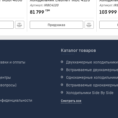
Артикул:
IRBC4120
Артикул:
IR
грн
81 799
103 999
Предзаказ
Каталог товаров
тавки и оплаты
Двухкамерные холодильники
Встраиваемые двухкамерны
центры
Однокамерные холодильник
 вопросы)
Встраиваемые однокамерны
Холодильники Side By Side
нфиденциальности
Смотреть все