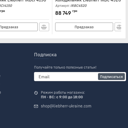
BCI4150
Артикул:
IRBC4520
грн
грн
88 749
Предзаказ
Предзаказ
Подписка
Получайте только полезные статьи!
е
Подписаться
и
е
Режим работы магазина:
ПН - ВС: с 9:00 до 18:00
shop@liebherr-ukraine.com