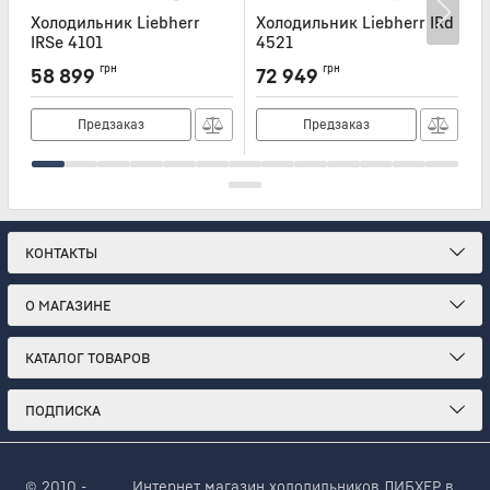
Холодильник Liebherr
Холодильник Liebherr IRd
Х
IRSe 4101
4521
D
Артикул:
IRSE4101
Артикул:
IRD4521
А
грн
грн
58 899
72 949
Предзаказ
Предзаказ
КОНТАКТЫ
О МАГАЗИНЕ
КАТАЛОГ ТОВАРОВ
ПОДПИСКА
© 2010 -
Интернет магазин холодильников ЛИБХЕР в