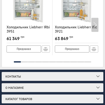
Холодильник Liebherr IRbi
Холодильник Liebherr IRc
Х
3951
3921
Артикул:
IRBI3951
Артикул:
IRC3921
А
грн
грн
61 349
63 849
Предзаказ
Предзаказ
КОНТАКТЫ
О МАГАЗИНЕ
КАТАЛОГ ТОВАРОВ