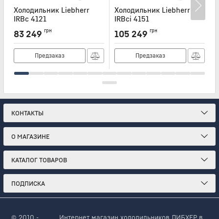
Холодильник Liebherr
Холодильник Liebherr
Х
IRBc 4121
IRBci 4151
I
Артикул:
IRBC4121
Артикул:
IRBCI4151
А
грн
грн
83 249
105 249
Предзаказ
Предзаказ
КОНТАКТЫ
О МАГАЗИНЕ
КАТАЛОГ ТОВАРОВ
ПОДПИСКА
© 2010 -
Интернет магазин холодильников ЛИБХЕР в