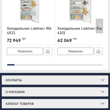
Холодильник Liebherr IRd
Холодильник Liebherr IRe
Х
4521
4101
I
Артикул:
IRD4521
Артикул:
IRE4101
А
грн
грн
72 949
62 049
Предзаказ
Предзаказ
КОНТАКТЫ
О МАГАЗИНЕ
КАТАЛОГ ТОВАРОВ