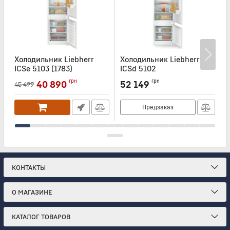
Холодильник Liebherr
Холодильник Liebherr
Х
ICSe 5103 (1783)
ICSd 5102
Артикул:
ICSE5103
Артикул:
ICSD5102
А
грн
грн
40 890
52 149
45 499
Предзаказ
КОНТАКТЫ
О МАГАЗИНЕ
КАТАЛОГ ТОВАРОВ