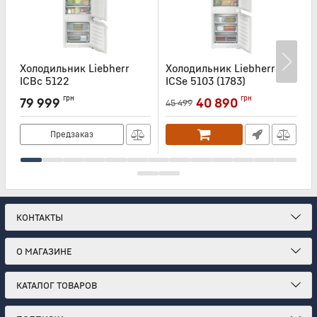
Холодильник Liebherr
Холодильник Liebherr
Х
ICBc 5122
ICSe 5103 (1783)
I
Артикул:
ICBC5122
Артикул:
ICSE5103
А
грн
грн
79 999
40 890
45 499
Предзаказ
КОНТАКТЫ
О МАГАЗИНЕ
КАТАЛОГ ТОВАРОВ