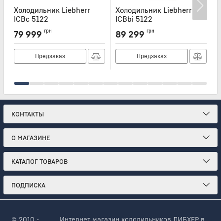
Холодильник Liebherr
Холодильник Liebherr
Х
ICBc 5122
ICBbi 5122
Артикул:
ICBC5122
Артикул:
ICBBI5122
А
грн
грн
79 999
89 299
Предзаказ
Предзаказ
КОНТАКТЫ
О МАГАЗИНЕ
КАТАЛОГ ТОВАРОВ
ПОДПИСКА
© 2010 -
Интернет магазин холодильников ЛИБХЕР в