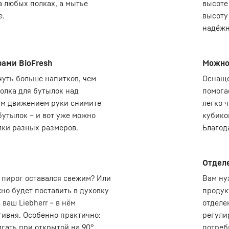
а любых полках, а мытье
высоте
е.
высоту
надёжн
рами BioFresh
Можно
чуть больше напитков, чем
Оснаще
олка для бутылок над
помога
ним движением руки снимите
легко 
бутылок – и вот уже можно
кубико
лки разных размеров.
Благод
Отделе
 пирог оставался свежим? Или
Вам ну
но будет поставить в духовку
продук
ваш Liebherr – в нём
отделе
тивня. Особенно практично:
регули
гать при открытой на 90°
потреб