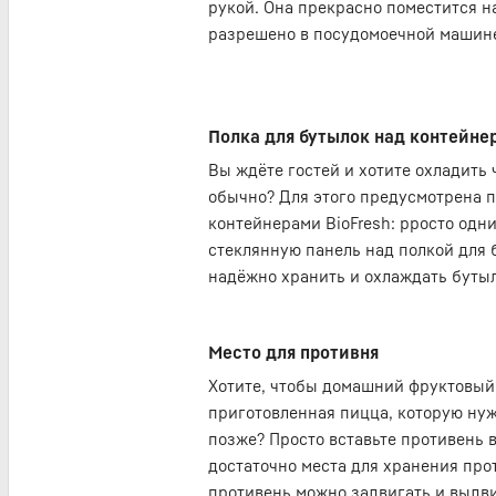
рукой. Она прекрасно поместится н
разрешено в посудомоечной машин
Полка для бутылок над контейне
Вы ждёте гостей и хотите охладить 
обычно? Для этого предусмотрена п
контейнерами BioFresh: рросто од
стеклянную панель над полкой для 
надёжно хранить и охлаждать буты
Место для противня
Хотите, чтобы домашний фруктовый
приготовленная пицца, которую нуж
позже? Просто вставьте противень в 
достаточно места для хранения про
противень можно задвигать и выдви