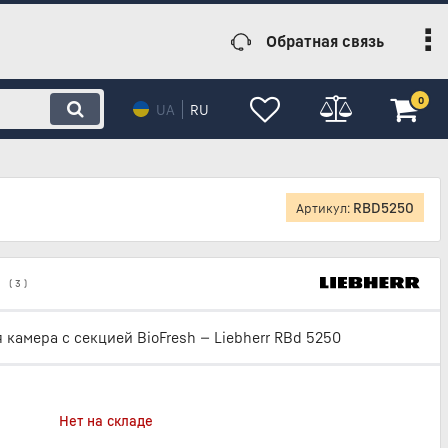
Обратная связь
0
UA
RU
RBD5250
Артикул:
(
3
)
 камера с секцией BioFresh — Liebherr RBd 5250
Нет на складе