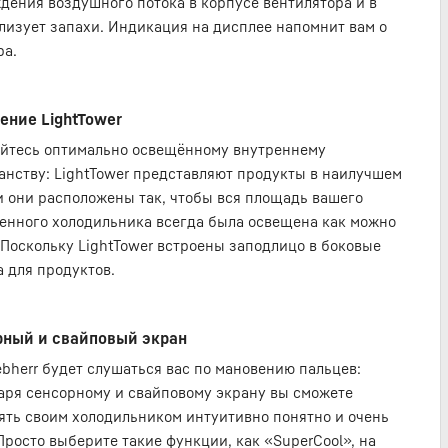
дения воздушного потока в корпусе вентилятора и в
лизует запахи. Индикация на дисплее напомнит вам о
ра.
ение LightTower
йтесь оптимально освещённому внутреннему
анству: LightTower представляют продукты в наилучшем
 и они расположены так, чтобы вся площадь вашего
енного холодильника всегда была освещена как можно
 Поскольку LightTower встроены заподлицо в боковые
а для продуктов.
рный и свайповый экран
ebherr будет слушаться вас по мановению пальцев:
аря сенсорному и свайповому экрану вы сможете
ять своим холодильником интуитивно понятно и очень
 Просто выберите такие функции, как «SuperCool», на