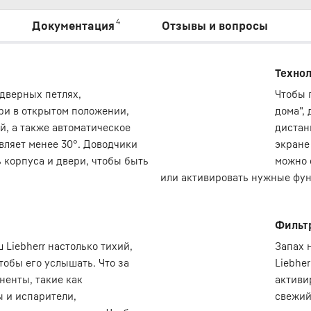
4
Документация
Отзывы и вопросы
Технол
дверных петлях,
Чтобы 
ри в открытом положении,
дома",
й, а также автоматическое
дистан
вляет менее 30°. Доводчики
экране
 корпуса и двери, чтобы быть
можно 
или активировать нужные фун
Фильтр
 Liebherr настолько тихий,
Запах 
тобы его услышать. Что за
Liebher
ненты, такие как
активи
 и испарители,
свежий