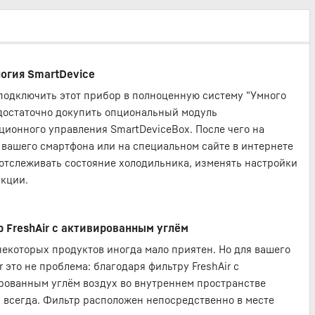
огия SmartDevice
подключить этот прибор в полноценную систему "Умного
 достаточно докупить опциональный модуль
ционного управления SmartDeviceBox. После чего на
 вашего смартфона или на специальном сайте в интернете
отслеживать состояние холодильника, изменять настройки
кции.
 FreshAir с активированным углём
некоторых продуктов иногда мало приятен. Но для вашего
r это не проблема: благодаря фильтру FreshAir с
рованным углём воздух во внутреннем пространстве
 всегда. Фильтр расположен непосредственно в месте