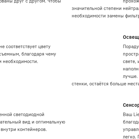
ованы друг с другом. Чтобы
прохож
значительной степени нейтра
необходимости замены фильт
Освещ
е соответствует цвету
Пораду
 съемным, благодаря чему
простр
ри необходимости.
свете,
наполн
лучше.
стенки, остаётся больше мест
Сенсо
венной светодиодной
Ваш Li
кательный вид и оптимальную
благод
 внутри контейнеров.
управл
легко.