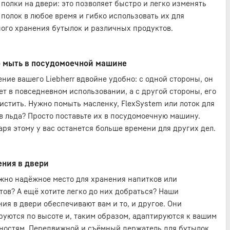
 полки на двери: это позволяет быстро и легко изменять
 полок в любое время и гибко использовать их для
ого хранения бутылок и различных продуктов.
 мыть в посудомоечной машине
ние вашего Liebherr вдвойне удобно: с одной стороны, он
ет в повседневном использовании, а с другой стороны, его
чистить. Нужно помыть масленку, FlexSystem или лоток для
в льда? Просто поставьте их в посудомоечную машину.
аря этому у вас останется больше времени для других дел.
ния в двери
жно надёжное место для хранения напитков или
тов? А ещё хотите легко до них добраться? Наши
ния в двери обеспечивают вам и то, и другое. Они
руются по высоте и, таким образом, адаптируются к вашим
ностям. Передвижной и съёмный держатель для бутылок