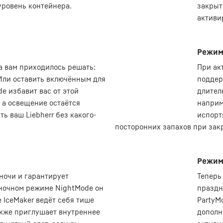
уровень контейнера.
закрыт
активи
Режим
а вам приходилось решать:
При ак
Или оставить включённым для
поддер
e избавит вас от этой
длител
 а освещение остаётся
наприм
ь ваш Liebherr без какого-
испорт
посторонних запахов при зак
Режим
 ночи и гарантирует
Теперь 
 ночном режиме NightMode он
праздн
 IceMaker ведёт себя тише
PartyM
также приглушает внутреннее
дополн