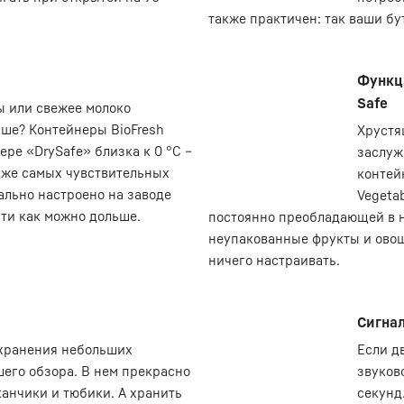
также практичен: так ваши бу
Функци
Safe
ы или свежее молоко
ьше? Контейнеры BioFresh
Хрустя
ере «DrySafe» близка к 0 °C –
заслуж
аже самых чувствительных
контей
ально настроено на заводе
Vegeta
ти как можно дольше.
постоянно преобладающей в н
неупакованные фрукты и овощ
ничего настраивать.
Сигнал
 хранения небольших
Если д
его обзора. В нем прекрасно
звуков
анчики и тюбики. А хранить
секунд