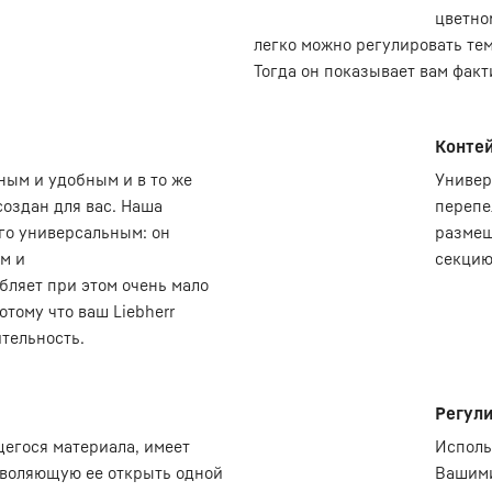
цветно
легко можно регулировать тем
Тогда он показывает вам факт
Контей
ым и удобным и в то же
Универ
создан для вас. Наша
перепе
его универсальным: он
размещ
м и
секцию
бляет при этом очень мало
тому что ваш Liebherr
тельность.
Регули
егося материала, имеет
Исполь
воляющую ее открыть одной
Вашими