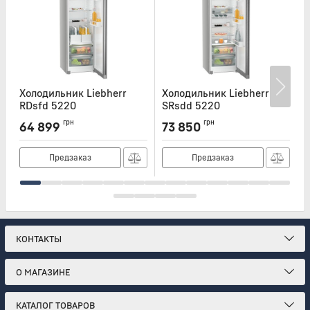
Холодильник Liebherr
Холодильник Liebherr
Х
RDsfd 5220
SRsdd 5220
S
Артикул:
RDSFD5220
Артикул:
SRSDD5220
А
грн
грн
64 899
73 850
Предзаказ
Предзаказ
КОНТАКТЫ
О МАГАЗИНЕ
КАТАЛОГ ТОВАРОВ