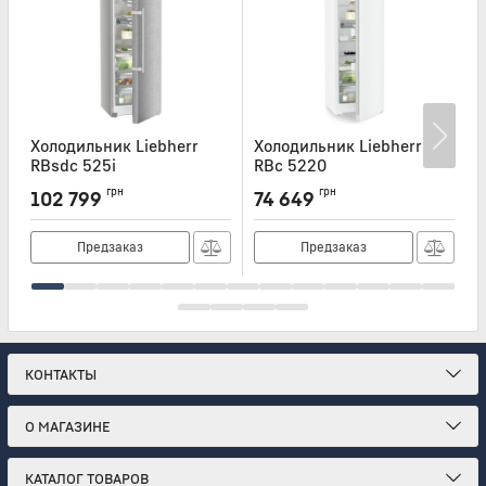
Холодильник Liebherr
Холодильник Liebherr
Х
RBsdc 525i
RBc 5220
Артикул:
RBSDC525I
Артикул:
RBC5220
А
грн
грн
102 799
74 649
Предзаказ
Предзаказ
КОНТАКТЫ
О МАГАЗИНЕ
КАТАЛОГ ТОВАРОВ