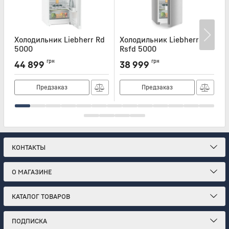
Холодильник Liebherr Rd
Холодильник Liebherr
Х
5000
Rsfd 5000
Артикул:
RD5000
Артикул:
RSFD5000
А
грн
грн
44 899
38 999
Предзаказ
Предзаказ
КОНТАКТЫ
О МАГАЗИНЕ
КАТАЛОГ ТОВАРОВ
ПОДПИСКА