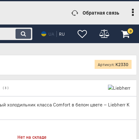
Обратная связь
0
UA
RU
K2330
Артикул:
(
3
)
й холодильник класса Comfort в белом цвете — Liebherr K
Нет на складе