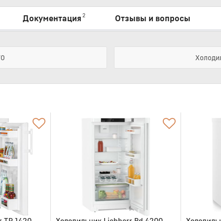
2
Документация
Отзывы и вопросы
70
Холодил
r TP 1420
Холодильник Liebherr Rd 4200
Холодильн