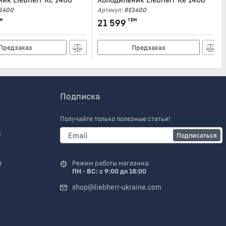
1400
Артикул:
RE1400
н
грн
21 599
Предзаказ
Предзаказ
Подписка
Получайте только полезные статьи!
е
Подписаться
и
е
Режим работы магазина:
ПН - ВС: с 9:00 до 18:00
shop@liebherr-ukraine.com