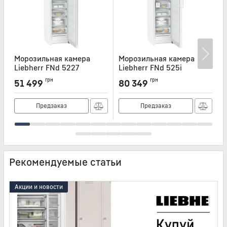
Морозильная камера
Морозильная камера
Liebherr FNd 5227
Liebherr FNd 525i
L
Артикул:
FND5227
Артикул:
FND525I
А
грн
грн
51 499
80 349
Предзаказ
Предзаказ
Рекомендуемые статьи
Акции и новости