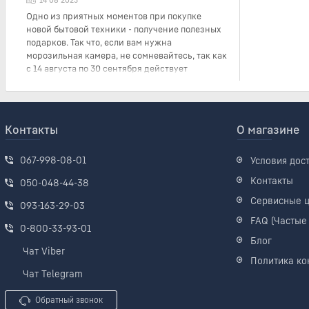
Одно из приятных моментов при покупке
новой бытовой техники - получение полезных
подарков. Так что, если вам нужна
морозильная камера, не сомневайтесь, так как
с 14 августа по 30 сентября действует
специальное предложение от Liebherr.
Контакты
О магазине
067-998-08-01
Условия дос
Контакты
050-048-44-38
Сервисные 
093-163-29-03
FAQ (Частые
0-800-33-93-01
Блог
Чат Viber
Политика ко
Чат Telegram
Обратный звонок