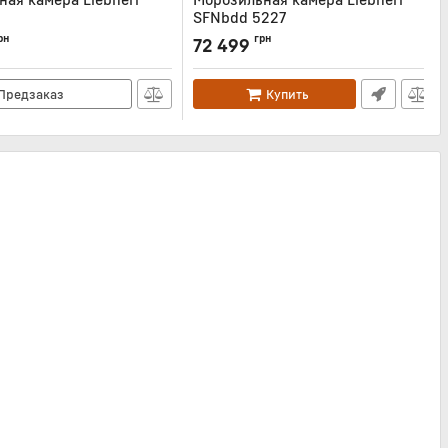
SFNbdd 5227
D522I
Артикул:
SFNBDD5227
рн
грн
72 499
Предзаказ
Купить