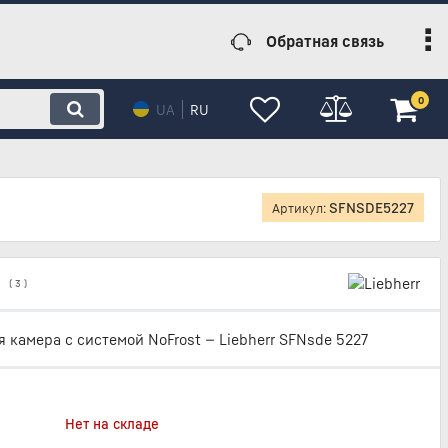
Обратная связь
0
UA
RU
SFNSDE5227
Артикул:
(
3
)
 камера с системой NoFrost — Liebherr SFNsde 5227
Нет на складе