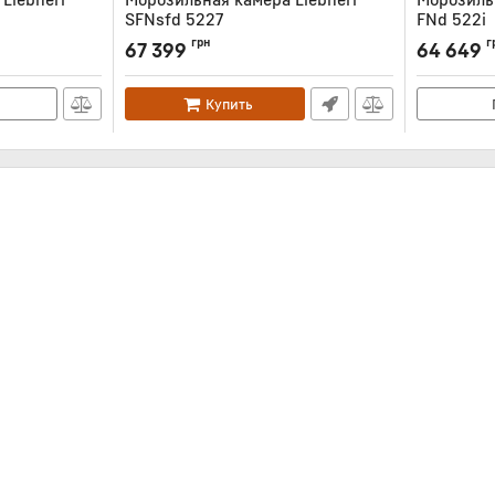
SFNsfd 5227
FNd 522i
Артикул:
SFNSFD5227
Артикул:
FN
грн
г
67 399
64 649
Купить