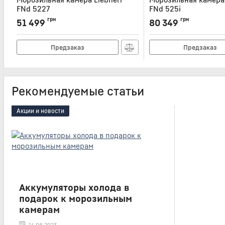
FNd 5227
FNd 525i
Артикул:
FND5227
Артикул:
FND525I
грн
грн
51 499
80 349
Предзаказ
Предзаказ
Рекомендуемые статьи
Акции и новости
Аккумуляторы холода в
подарок к морозильным
камерам
14 08 2023