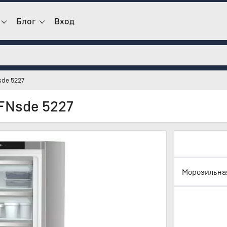
Блог
Вход
sde 5227
FNsde 5227
Морозильная