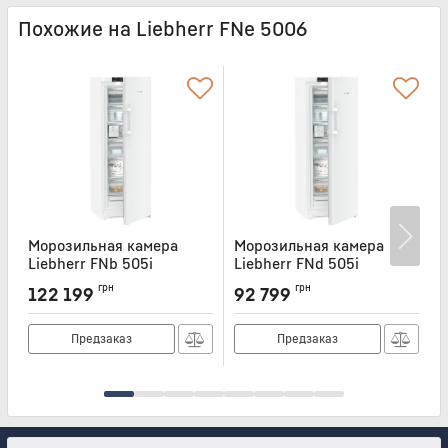
Похожие на Liebherr FNe 5006
Морозильная камера
Морозильная камера
Liebherr FNb 505i
Liebherr FNd 505i
L
Артикул:
FNB505I
Артикул:
FND505I
А
грн
грн
122 199
92 799
Предзаказ
Предзаказ