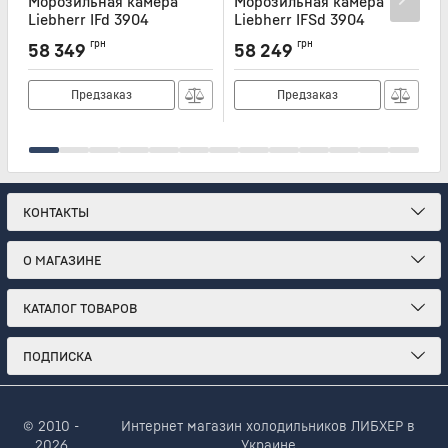
Морозильная камера
Морозильная камера
Liebherr IFd 3904
Liebherr IFSd 3904
L
Артикул:
IFD3904
Артикул:
IFSD3904
А
грн
грн
58 349
58 249
Предзаказ
Предзаказ
КОНТАКТЫ
О МАГАЗИНЕ
КАТАЛОГ ТОВАРОВ
ПОДПИСКА
© 2010 -
Интернет магазин холодильников ЛИБХЕР в
2026
Украине