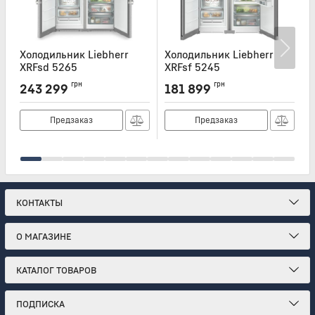
Холодильник Liebherr
Холодильник Liebherr
Х
XRFsd 5265
XRFsf 5245
Артикул:
XRFSD5265
Артикул:
XRFSF5245
А
грн
грн
243 299
181 899
Предзаказ
Предзаказ
КОНТАКТЫ
О МАГАЗИНЕ
КАТАЛОГ ТОВАРОВ
ПОДПИСКА