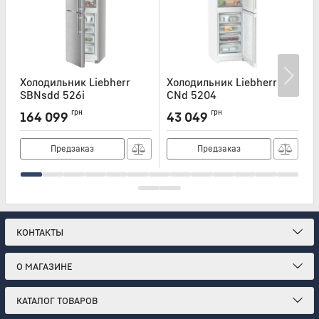
Холодильник Liebherr
Холодильник Liebherr
Х
SBNsdd 526i
CNd 5204
Артикул:
SBNSDD526I
Артикул:
CND5204
А
грн
грн
164 099
43 049
Предзаказ
Предзаказ
КОНТАКТЫ
О МАГАЗИНЕ
КАТАЛОГ ТОВАРОВ