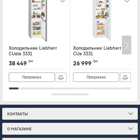
Холодильник Liebherr
Холодильник Liebherr
Х
CUele 3331
CUe 3331
C
Артикул:
CUELE3331
Артикул:
CUE3331
А
грн
грн
38 449
26 999
Предзаказ
Предзаказ
КОНТАКТЫ
О МАГАЗИНЕ