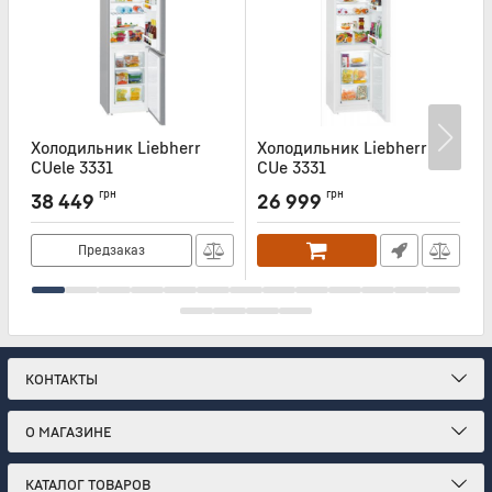
Холодильник Liebherr
Холодильник Liebherr
Х
CUele 3331
CUe 3331
C
Артикул:
CUELE3331
Артикул:
CUE3331
А
грн
грн
38 449
26 999
Предзаказ
КОНТАКТЫ
О МАГАЗИНЕ
КАТАЛОГ ТОВАРОВ