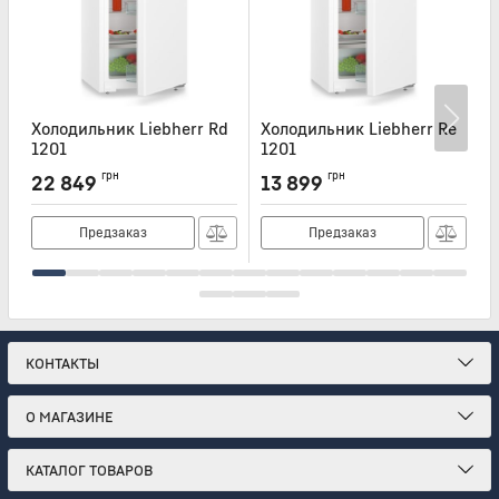
Холодильник Liebherr Rd
Холодильник Liebherr Re
Х
1201
1201
Артикул:
RD1201
Артикул:
RE1201
А
грн
грн
22 849
13 899
Предзаказ
Предзаказ
КОНТАКТЫ
О МАГАЗИНЕ
КАТАЛОГ ТОВАРОВ