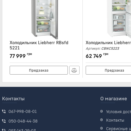
Холодильник Liebherr RBsfd
Холодильник Liebher
5221
Артикул:
CBNC5223
Артикул:
RBSFD5221
грн
грн
77 999
62 749
Предзаказ
Предзаказ
Контакты
О магазине
067-998-08-01
Условия дос
Контакты
050-048-44-38
Сервисные 
093-163-29-03