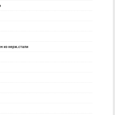
м
м из нерж.стали