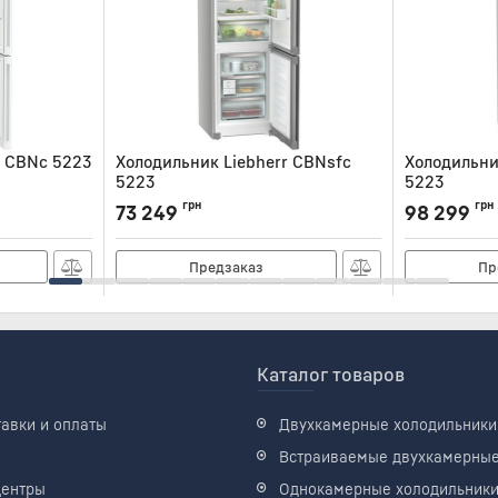
r CBNc 5223
Холодильник Liebherr CBNsfc
Холодильни
5223
5223
Артикул:
CBNSFC5223
Артикул:
CBNS
грн
грн
73 249
98 299
Предзаказ
Пр
Каталог товаров
тавки и оплаты
Двухкамерные холодильники
Встраиваемые двухкамерны
центры
Однокамерные холодильник