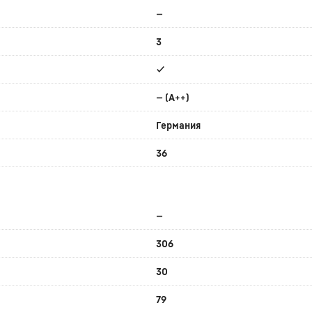
—
3
✔
— (A++)
Германия
36
—
306
30
79