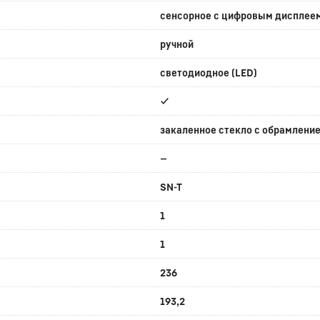
сенсорное с цифровым дисплее
ручной
светодиодное (LED)
✔
закаленное стекло с обрамление
—
SN-T
1
1
236
193,2