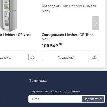
к Liebherr CBNsda
Холодильник Liebherr CBNbda
Х
5223
Ар
DA5223
Артикул:
CBNBDA5223
грн
100 549
3
едзаказ
Предзаказ
Подписка
Получайте только полезные статьи!
е
Подписаться
и