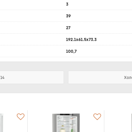
3
39
27
192.1x61.5x73.3
100,7
814
Хол