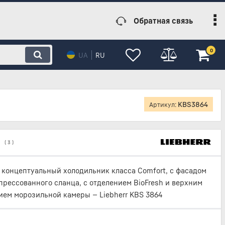
Обратная связь
0
UA
RU
KBS3864
Артикул:
(
3
)
концептуальный холодильник класса Comfort, с фасадом
спрессованного сланца, с отделением BioFresh и верхним
ем морозильной камеры — Liebherr KBS 3864