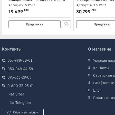
Артикул:
CTE2531
Артикул:
CTELE2531
грн
грн
19 499
30 799
Предзаказ
Предзаказ
Контакты
О магазине
067-998-08-01
Условия дос
Контакты
050-048-44-38
Сервисные 
093-163-29-03
FAQ (Частые
0-800-33-93-01
Блог
Чат Viber
Политика ко
Чат Telegram
Обратный звонок