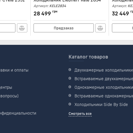
Артикул:
KELE2834
Артикул:
KE
грн
г
28 499
32 449
Предзаказ
Каталог товаров
тавки и оплаты
Двухкамерные холодильники
Встраиваемые двухкамерны
центры
Однокамерные холодильник
 вопросы)
Встраиваемые однокамерны
Холодильники Side By Side
нфиденциальности
Смотреть все