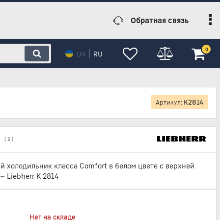
Обратная связь
0
UA
RU
K2814
Артикул:
(
3
)
 холодильник класса Comfort в белом цвете с верхней
— Liebherr K 2814
Нет на складе