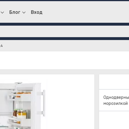
Блог
Вход
14
Однодверный
морозилкой 