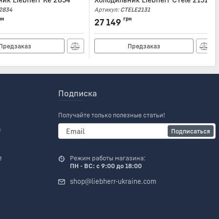
2834
Артикул:
CTELE2131
рн
грн
27 149
Предзаказ
Предзаказ
Подписка
Получайте только полезные статьи!
е
Подписаться
и
е
Режим работы магазина:
ПН - ВС: с 9:00 до 18:00
shop@liebherr-ukraine.com